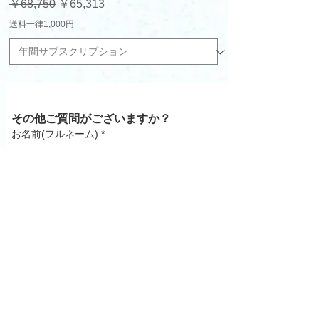
通常価格
セール価格
￥68,750
￥65,313
送料一律1,000円
お見積り・導入をご希望のお客様はこちら
その他ご質問がございますか？
お名前(フルネーム)
*
フルネーム必須
メールアドレス
*
会社名
法人様はこちらのご記入をお願い致します。