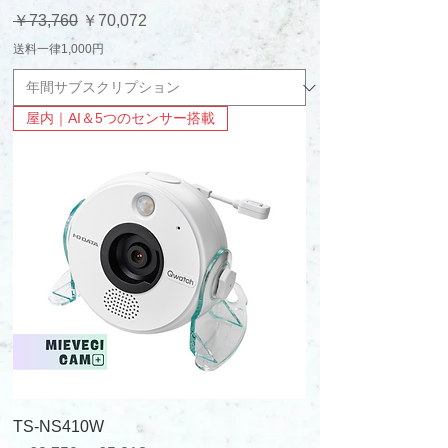
通常価格
セール価格
￥73,760
￥70,072
送料一律1,000円
屋内｜AI＆5つのセンサー搭載
TS-NS410W