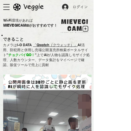
ログイン
Wi-Fi環境があれば
MIEVEGICAM⊞がおすすめです！
できること
カメラはI-O DATA
「Qwatch（クウォッチ）」
​AI活
用、防犯用と併用し売場公開直売所検索ポータルサイ
ト”
チョクバイGO！
”上でAIが人物を認識しモザイク処
理、人数カウンター、データ集計をマイページで確
認、販促ツールで売上に貢献