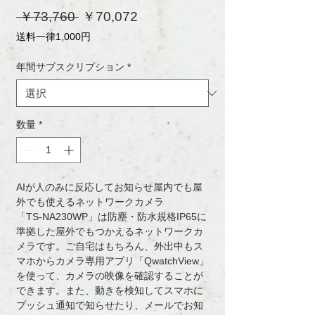
通
セ
 ￥73,760 
￥70,072
常
ー
送料一律1,000円
価
ル
格
価
年間サブスクリプション
*
格
数量
*
AIが人のみに反応してお知らせ屋内でも屋
外でも使えるネットワークカメラ
「TS-NA230WP」は防塵・防水規格IP65に
準拠した屋外でもつかえるネットワークカ
メラです。ご自宅はもちろん、外出中もス
マホからカメラ専用アプリ「QwatchView」
を使って、カメラの映像を確認することが
できます。また、動きを検知してスマホに
プッシュ通知で知らせたり、メールでお知