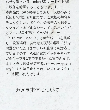
らせを送ったり、microSD カードや NAS 
に映像を録画することもできます。
本商品にはAIを搭載しており、人物のみに
反応して検知も可能です。ご家族の帰宅を
チェックしたい場合や、会議中の人数チェ
ックなどさまざまなシーンでご活用いただ
けます。SONY製イメージセンサー
「STARVIS IMX327」と赤外線LEDを搭載
し、設置場所にあわせて夜間の撮影方法を
お選びいただけます。PoE受電にも対応し
ていますので、PoE給電スイッチを使って
LANケーブル1本で本商品へ給電できます。
本カメラは映像が第三者のサーバーを経由
せず、また暗号化もされているため安心し
てご利用いただけます。
カメラ本体について
カメラ本体のサポートは下記にてサポ
ート致します。